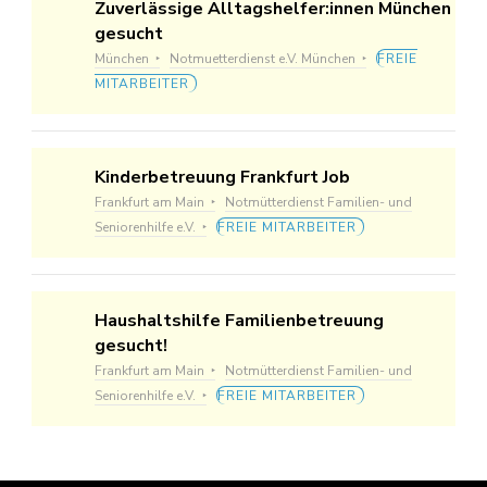
Zuverlässige Alltagshelfer:innen München
gesucht
München
Notmuetterdienst e.V. München
FREIE
MITARBEITER
Kinderbetreuung Frankfurt Job
Frankfurt am Main
Notmütterdienst Familien- und
Seniorenhilfe e.V.
FREIE MITARBEITER
Haushaltshilfe Familienbetreuung
gesucht!
Frankfurt am Main
Notmütterdienst Familien- und
Seniorenhilfe e.V.
FREIE MITARBEITER