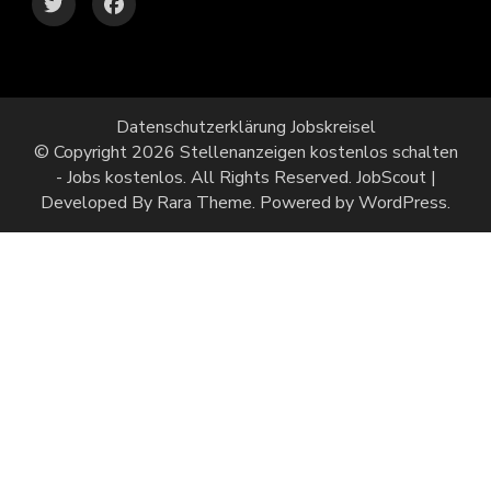
Datenschutzerklärung Jobskreisel
© Copyright 2026
Stellenanzeigen kostenlos schalten
- Jobs kostenlos
. All Rights Reserved.
JobScout |
Developed By
Rara Theme
. Powered by
WordPress
.