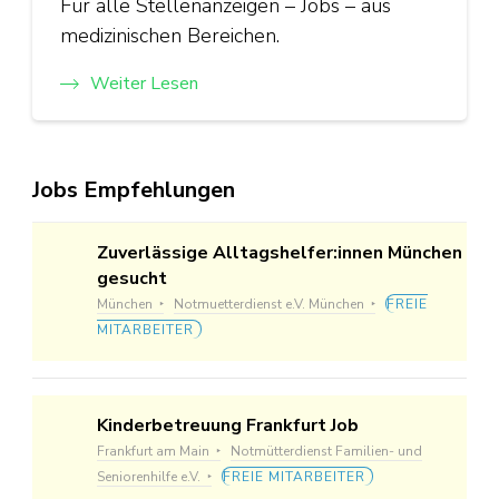
Für alle Stellenanzeigen – Jobs – aus
medizinischen Bereichen.
Weiter Lesen
Jobs Empfehlungen
Zuverlässige Alltagshelfer:innen München
gesucht
München
Notmuetterdienst e.V. München
FREIE
MITARBEITER
Kinderbetreuung Frankfurt Job
Frankfurt am Main
Notmütterdienst Familien- und
Seniorenhilfe e.V.
FREIE MITARBEITER