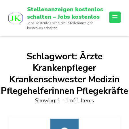
Skip
Stellenanzeigen kostenlos
to
schalten – Jobs kostenlos
content
Jobs kostenlos schalten- Stellenanzeigen
(Press
kostenlos schalten
Enter)
Schlagwort:
Ärzte
Krankenpfleger
Krankenschwester Medizin
Pflegehelferinnen Pflegekräfte
Showing: 1 - 1 of 1 Items